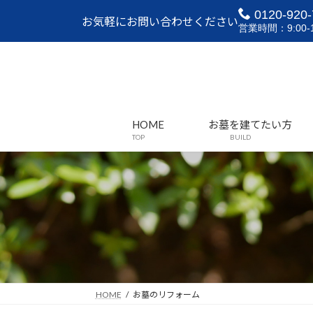
コ
ナ
0120-920-
お気軽にお問い合わせください
ン
ビ
営業時間：9:00-1
テ
ゲ
ン
ー
ツ
シ
へ
ョ
ス
ン
HOME
お墓を建てたい方
キ
に
TOP
BUILD
ッ
移
プ
動
HOME
お墓のリフォーム