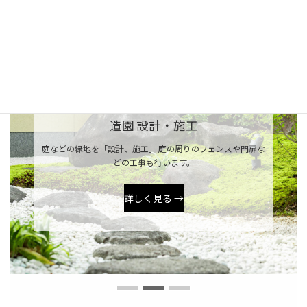
事
土木建築
業部
家屋解体業務
な
解体工事を承っております。木造解体や内部解体、部分的な解
体など幅広く対応可能です。
詳しく見る →